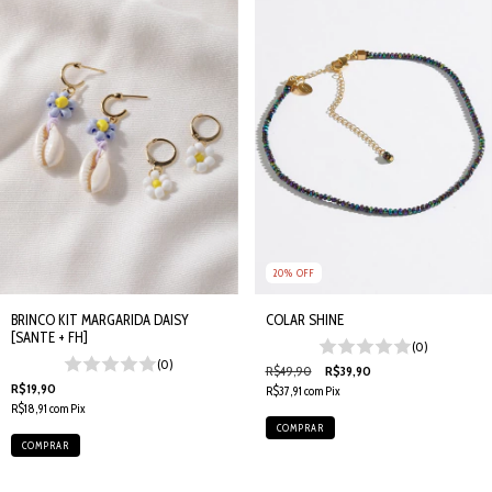
20
%
OFF
BRINCO KIT MARGARIDA DAISY
COLAR SHINE
[SANTE + FH]
(0)
(0)
R$49,90
R$39,90
R$19,90
R$37,91
com
Pix
R$18,91
com
Pix