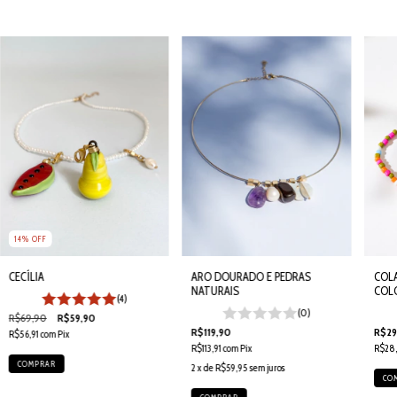
14
%
OFF
CECÍLIA
ARO DOURADO E PEDRAS
COL
NATURAIS
COL
(4)
(0)
R$69,90
R$59,90
R$119,90
R$29
R$56,91
com
Pix
R$113,91
com
Pix
R$28,
2
x de
R$59,95
sem juros