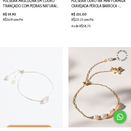
PULSEIRA MASCULINA EM COURO
PULSEIRA OURO 18K MINI FORMIGA
TRANÇADO COM PEDRAS NATURAIS
CRAVEJADA PÉROLA BARROCA -
E MADEIRA (TAM. G/GG)
SEMIJOIA
R$ 59,90
R$ 235,00
R$56,91 com Pix
R$223,25 com Pix
4 x de R$58,75
INDIQUE E GANHE 🐜