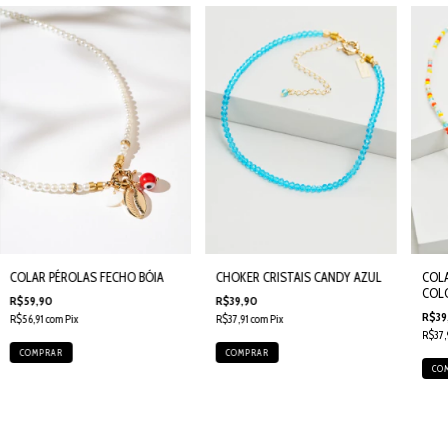
CHOKER CRISTAIS CANDY AZUL
COLAR PÉROLAS FECHO BÓIA
COLA
COL
R$39,90
R$59,90
R$39
R$37,91
com
Pix
R$56,91
com
Pix
R$37,