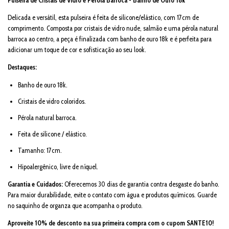
Pulseira de Cristais de Vidro e Pérola Barroca - Banho de Ouro 18k
Delicada e versátil, esta pulseira é feita de silicone/elástico, com 17cm de
comprimento. Composta por cristais de vidro nude, salmão e uma pérola natural
barroca ao centro, a peça é finalizada com banho de ouro 18k e é perfeita para
adicionar um toque de cor e sofisticação ao seu look.
Destaques:
Banho de ouro 18k.
Cristais de vidro coloridos.
Pérola natural barroca.
Feita de silicone / elástico.
Tamanho: 17cm.
Hipoalergênico, livre de níquel.
Garantia e Cuidados:
Oferecemos 30 dias de garantia contra desgaste do banho.
Para maior durabilidade, evite o contato com água e produtos químicos. Guarde
no saquinho de organza que acompanha o produto.
Aproveite 10% de desconto na sua primeira compra com o cupom SANTE10!