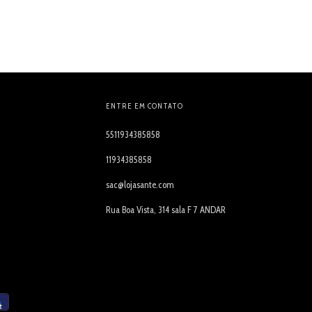
ENTRE EM CONTATO
5511934385858
11934385858
sac@lojasante.com
Rua Boa Vista, 314 sala F 7 ANDAR