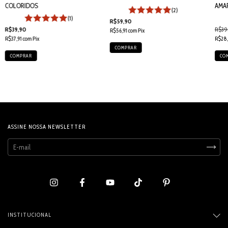
COLORIDOS
AMA
(2)
(1)
R$59,90
R$39,90
R$39
R$56,91
com
Pix
R$37,91
com
Pix
R$28,
ASSINE NOSSA NEWSLETTER
INSTITUCIONAL