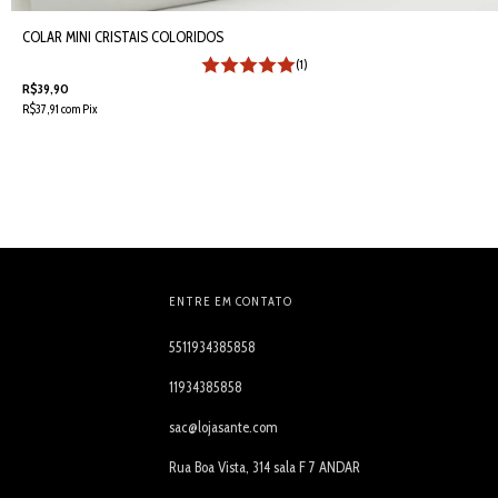
COLAR MINI CRISTAIS COLORIDOS
(1)
R$39,90
R$37,91
com
Pix
ENTRE EM CONTATO
5511934385858
11934385858
sac@lojasante.com
Rua Boa Vista, 314 sala F 7 ANDAR