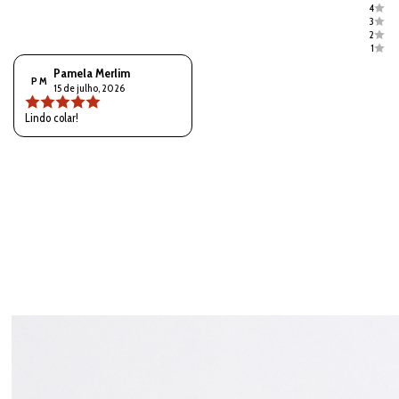
4
3
2
1
Pamela Merlim
P M
15 de julho, 2026
Lindo colar!