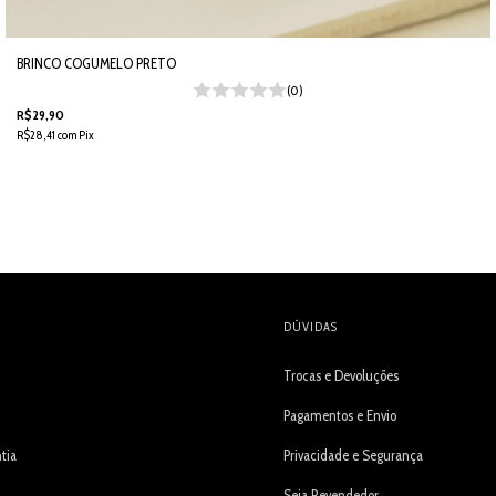
BRINCO COGUMELO PRETO
(0)
R$29,90
R$28,41
com
Pix
DÚVIDAS
Trocas e Devoluções
Pagamentos e Envio
tia
Privacidade e Segurança
Seja Revendedor