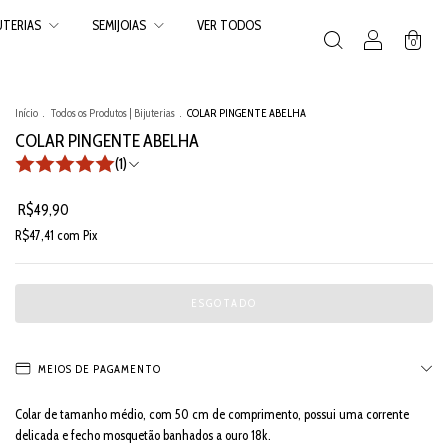
JUTERIAS
SEMIJOIAS
VER TODOS
0
Início
.
Todos os Produtos | Bijuterias
.
COLAR PINGENTE ABELHA
COLAR PINGENTE ABELHA
(1)
R$49,90
R$47,41
com
Pix
MEIOS DE PAGAMENTO
Colar de tamanho médio, com 50 cm de comprimento, possui uma corrente
delicada e fecho mosquetão banhados a ouro 18k.