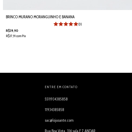
BRINCO MURANO MORANGUINHO E BANANA
(3)
R$39,90
R$37,91
com
Pix
ENTRE EM CONTATO
5511934385858
11934385858
sac@lojasante.com
Rua Boa Vista, 314 sala F 7 ANDAR