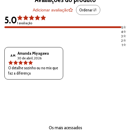
Ordenar
Adicionar avaliação
5.0
1 avaliação
5
4
3
2
1
Amanda Miyagawa
A M
30 de abril, 2026
O detalhe sozinho ou no mix que
faz a diferença
Os mais acessados