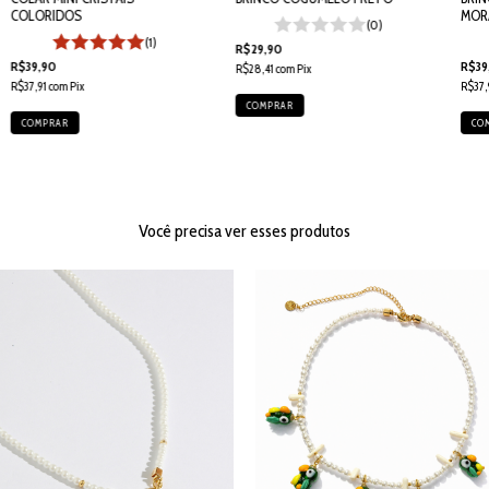
COLORIDOS
MOR
(0)
(1)
R$29,90
R$39,90
R$39
R$28,41
com
Pix
R$37,91
com
Pix
R$37,
Você precisa ver esses produtos