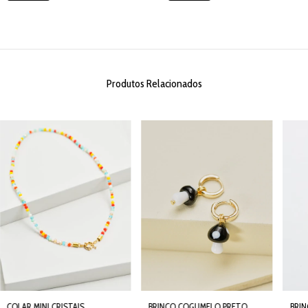
Produtos Relacionados
COLAR MINI CRISTAIS
BRINCO COGUMELO PRETO
BRI