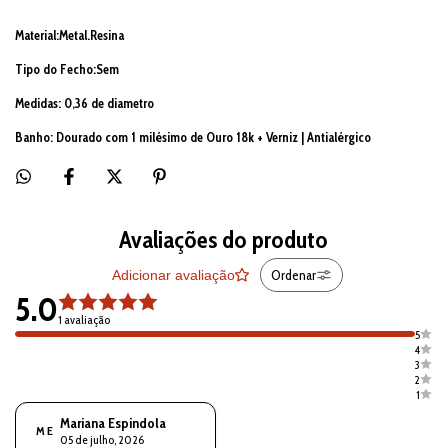
Material:Metal.Resina
Tipo do Fecho:Sem
Medidas: 0,36 de diametro
Banho: Dourado com 1 milésimo de Ouro 18k + Verniz | Antialérgico
Avaliações do produto
Ordenar
Adicionar avaliação
5.0
1 avaliação
5
4
3
2
1
Mariana Espindola
M E
05 de julho, 2026