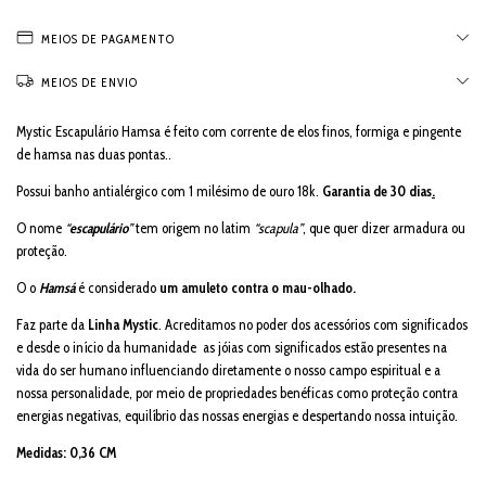
MEIOS DE PAGAMENTO
MEIOS DE ENVIO
Mystic Escapulário Hamsa é feito com corrente de elos finos, formiga e pingente
de hamsa nas duas pontas..
Possui banho antialérgico com 1 milésimo de ouro 18k.
Garantia de 30 dias
.
O nome
“
escapulário
”
tem origem no latim
“scapula”
, que quer dizer armadura ou
proteção.
O o
Hamsá
é considerado
um amuleto contra o mau-olhado.
Faz parte da
Linha Mystic
. Acreditamos no poder dos acessórios com significados
e desde o início da humanidade as jóias com significados estão presentes na
vida do ser humano
influenciando diretamente o nosso campo espiritual e a
nossa personalidade, por meio de propriedades benéficas como proteção contra
energias negativas, equilíbrio das nossas energias e despertando nossa intuição.
Medidas: 0,36 CM