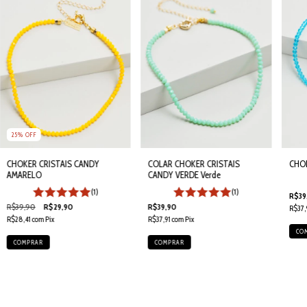
25
%
OFF
CHOK
CHOKER CRISTAIS CANDY
COLAR CHOKER CRISTAIS
AMARELO
CANDY VERDE Verde
(1)
(1)
R$39
R$39,90
R$29,90
R$39,90
R$37,
R$28,41
com
Pix
R$37,91
com
Pix