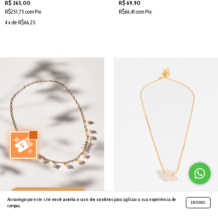
R$ 265,00
R$ 69,90
R$251,75 com Pix
R$66,41 com Pix
4 x de R$66,25
INDIQUE E GANHE 🐜
Ao navegar por este site
você aceita o uso de cookies
para agilizar a sua experiência de
ENTENDI
compra.
COLAR ESSENTIAL GOLD CURTO
COLAR QUARTZO ROSA OURO 18K -
PÉROLAS NATURAIS [s.ANT.e]
SEMIJOIA [SANTE SOUL GAIA]