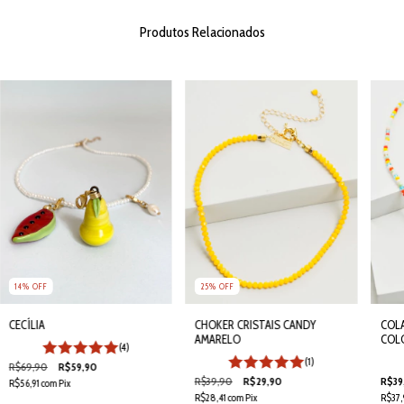
Produtos Relacionados
14
%
OFF
25
%
OFF
COLA
CECÍLIA
CHOKER CRISTAIS CANDY
COL
AMARELO
(4)
(1)
R$69,90
R$59,90
R$39
R$39,90
R$29,90
R$56,91
com
Pix
R$37,
R$28,41
com
Pix