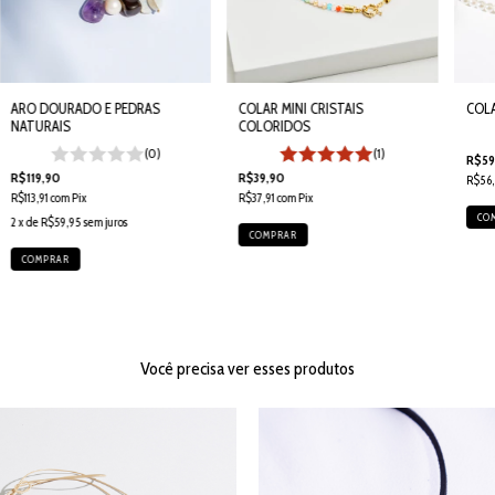
COLAR MINI CRISTAIS
COLA
ARO DOURADO E PEDRAS
COLORIDOS
NATURAIS
(1)
(0)
R$59
R$39,90
R$119,90
R$56,
R$37,91
com
Pix
R$113,91
com
Pix
2
x de
R$59,95
sem juros
Você precisa ver esses produtos