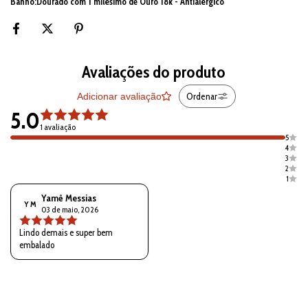
Banho:Dourado com 1 milésimo de Ouro 18k - Antialérgico
Avaliações do produto
Ordenar
Adicionar avaliação
5.0
1 avaliação
5
4
3
2
1
Yamê Messias
Y M
03 de maio, 2026
Lindo demais e super bem
embalado