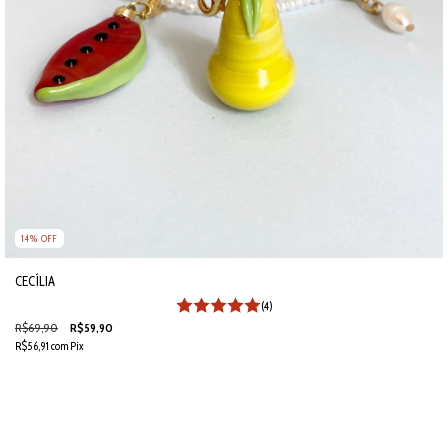
14
%
OFF
CECÍLIA
(4)
R$69,90
R$59,90
R$56,91
com
Pix