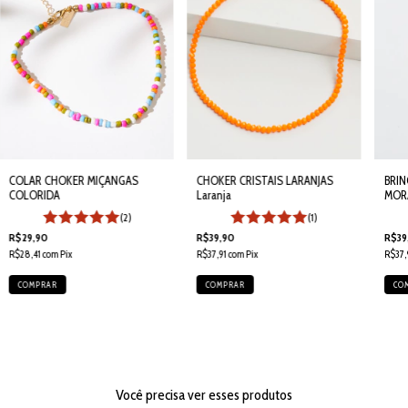
COLAR CHOKER MIÇANGAS
CHOKER CRISTAIS LARANJAS
BRI
COLORIDA
Laranja
MOR
(2)
(1)
R$29,90
R$39,90
R$39
R$28,41
com
Pix
R$37,91
com
Pix
R$37,
Você precisa ver esses produtos