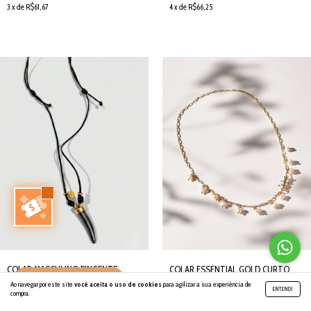
3 x de R$61,67
4 x de R$66,25
COLAR MASCULINO PINGENTE
COLAR ESSENTIAL GOLD CURTO
INDIQUE E GANHE 🐜
DENTE
PÉROLAS NATURAIS [s.ANT.e]
Ao navegar por este site
você aceita o uso de cookies
para agilizar a sua experiência de
ENTENDI
SEMIJOIA
compra.
R$ 69,90
R$ 119,90