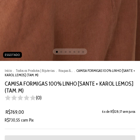
ESGOTADO
Início
.
Todos os Produtos | Bijuterias
.
Roupas &...
.
CAMISA FORMIGAS 100% LINHO [SANTE +
KAROL LEMOS] (TAM. M)
CAMISA FORMIGAS 100% LINHO [SANTE + KAROL LEMOS]
(TAM. M)
(0)
R$769,00
6
x de
R$128,17
sem juros
R$730,55
com
Pix