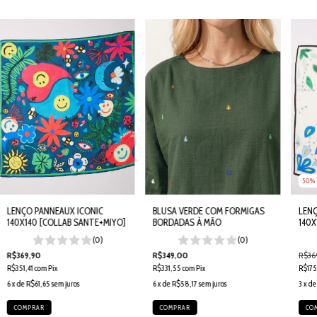
50
LENÇO PANNEAUX ICONIC
BLUSA VERDE COM FORMIGAS
LEN
140X140 [COLLAB SANTE+MIYO]
BORDADAS À MÃO
140X
Color
(0)
(0)
R$369,90
R$349,00
R$36
R$351,41
com
Pix
R$331,55
com
Pix
R$17
6
x de
R$61,65
sem juros
6
x de
R$58,17
sem juros
3
x d