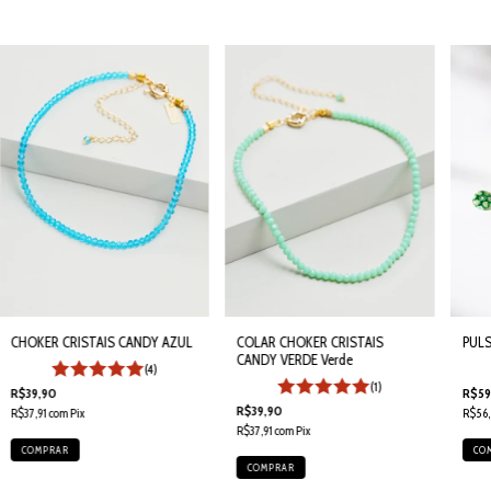
CHOKER CRISTAIS CANDY AZUL
PULS
COLAR CHOKER CRISTAIS
CANDY VERDE Verde
(4)
(1)
R$39,90
R$59
R$39,90
R$37,91
com
Pix
R$56,
R$37,91
com
Pix