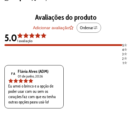
Avaliações do produto
Ordenar
Adicionar avaliação
5.0
1 avaliação
5
4
3
2
1
Flávia Alves (ADM)
F A
01 de junho, 2026
Eu amei o brinco e a opção de
poder usar com ou sem os
corações faz com que eu tenha
outras opções pasra usá-lo!