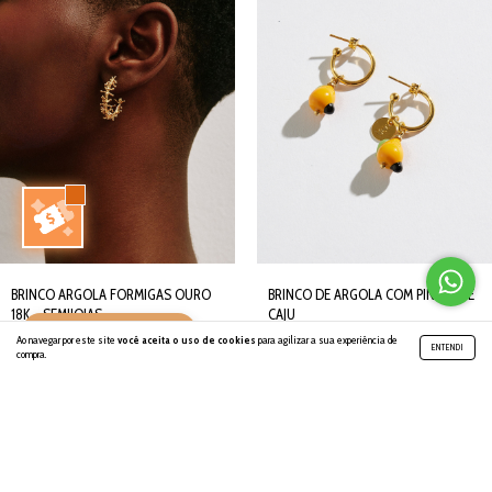
BRINCO ARGOLA FORMIGAS OURO
BRINCO DE ARGOLA COM PINGENTE
18K - SEMIJOIAS
CAJU
INDIQUE E GANHE 🐜
Ao navegar por este site
você aceita o uso de cookies
para agilizar a sua experiência de
R$ 185,00
R$ 49,90
ENTENDI
compra.
R$175,75 com Pix
R$47,41 com Pix
3 x de R$61,67