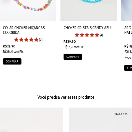
CHOKER CRISTAIS CANDY AZUL
COLAR CHOKER MIÇANGAS
ARO
COLORIDA
NAT
(4)
(2)
R$39,90
R$29,90
R$11
R$37,91
com
Pix
R$28,41
com
Pix
R$113
2
x d
Você precisa ver esses produtos