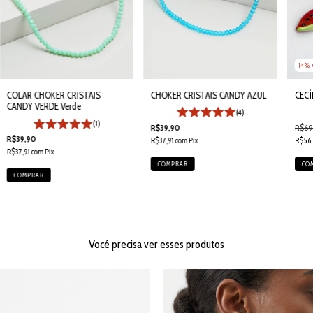
14
%
CHOKER CRISTAIS CANDY AZUL
COLAR CHOKER CRISTAIS
CECÍ
CANDY VERDE Verde
(4)
(1)
R$39,90
R$69
R$39,90
R$37,91
com
Pix
R$56,
R$37,91
com
Pix
Você precisa ver esses produtos