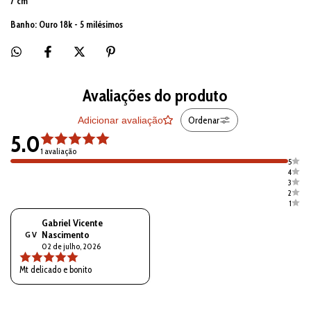
7 cm
Banho: Ouro 18k - 5 milésimos
Avaliações do produto
Ordenar
Adicionar avaliação
5.0
1 avaliação
5
4
3
2
1
Gabriel Vicente
Nascimento
G V
02 de julho, 2026
Mt delicado e bonito