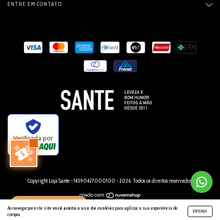
ENTRE EM CONTATO
Verificada por
Copyright Loja Sante - 14590427000100 - 2026. Todos os direitos reservados.
INDIQUE E GANHE 🐜
Ao navegar por este site
você aceita o uso de cookies
para agilizar a sua experiência de
ENTENDI
compra.