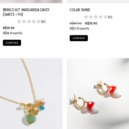
BRINCO KIT MARGARIDA DAISY
COLAR SHINE
[SANTE + FH]
(0)
(0)
R$49,90
R$39,90
R$19,90
R$37,91
com
Pix
R$18,91
com
Pix