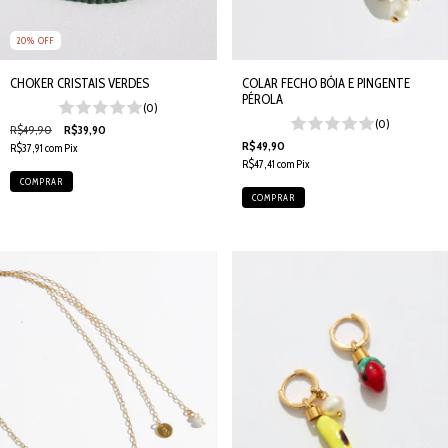
20
%
OFF
CHOKER CRISTAIS VERDES
COLAR FECHO BÓIA E PINGENTE
PÉROLA
(0)
(0)
R$49,90
R$39,90
R$49,90
R$37,91
com
Pix
R$47,41
com
Pix