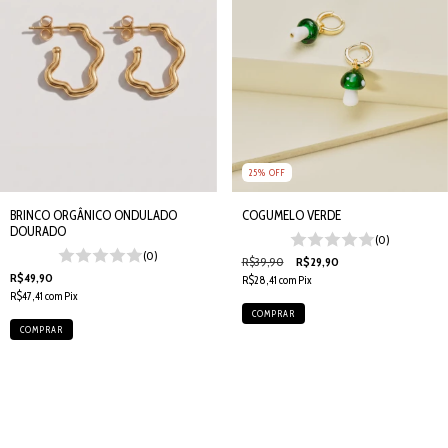
25
%
OFF
COGUMELO VERDE
BRINCO ORGÂNICO ONDULADO
DOURADO
(0)
(0)
R$39,90
R$29,90
R$49,90
R$28,41
com
Pix
R$47,41
com
Pix