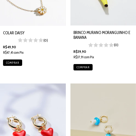
BRINCO MURANO MORANGUINHO E
COLAR DAISY
BANANA
(0)
(0)
R$49,90
R$39,90
R$47,41
com
Pix
R$37,91
com
Pix