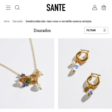
0
Início
.
Dourados
.
breadcrumbs.colar-maxi-corac-o-vermelho-camurca-semijoia
Dourados
FILTRAR